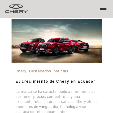
TIGGO
ARRIZO
TIGGO 8 PRO
TIGGO 7 PRO MAX
CHERY EV
TIGGO 4 PRO
TIGGO 2 PRO MAX
Chery
Destacados
noticias
ARRIZO 5 PRO MAX
El crecimiento de Chery en Ecuador
CSH
EQ7
La marca se ha caracterizado a nivel mundial
por tener precios competitivos y una
excelente relación precio-calidad. Chery ofrece
HIMLA
productos de vanguardia, tecnología y se
destaca por el equipamiento...
TIGGO 7 PHEV "CSH"