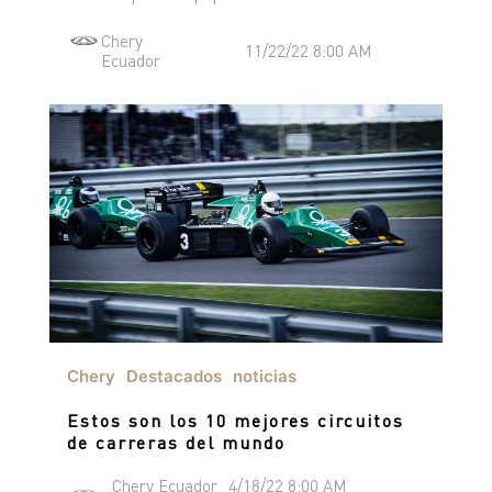
TIGGO 8 PHEV "CSH"
TIGGO 9 PHEV "CSH"
Chery
11/22/22 8:00 AM
NOTICIAS
Ecuador
HIMLA 4X2
HIMLA 4X4
CONTACTO
NOTICIAS
BLOG
SOBRE CHERY
CONCESIONARIOS
TEST DRIVE
POSVENTA
COTIZADOR
TESTIMONIALES
Chery
Destacados
noticias
Estos son los 10 mejores circuitos
de carreras del mundo
POSVENTA
CAMPAÑA DE SEGURIDAD
Chery Ecuador
4/18/22 8:00 AM
ASSISTANCE