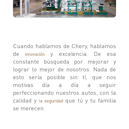
TIGGO 8 PHEV "CSH"
TIGGO 9 PHEV "CSH"
NOTICIAS
HIMLA 4X2
HIMLA 4X4
CONTACTO
Cuando hablamos de Chery, hablamos
NOTICIAS
BLOG
de
y excelencia. De esa
innovación
constante búsqueda por mejorar y
SOBRE CHERY
lograr lo mejor de nosotros. Nada de
CONCESIONARIOS
esto sería posible sin tí, que nos
TEST DRIVE
POSVENTA
COTIZADOR
motivas día a día a seguir
perfeccionando nuestros autos, con la
TESTIMONIALES
calidad y
que tú y tu familia
la seguridad
se merecen.
POSVENTA
CAMPAÑA DE