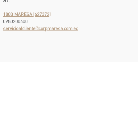
1800 MARESA (627372)
0980200600
servicioalcliente@corpmaresa.com.ec
¡Escríbenos!
Test Drive
¡Te llamamos!
Asistencia en