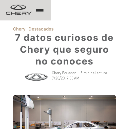
TIGGO
Chery
Destacados
7 datos curiosos de
Chery que seguro
ARRIZO
no conoces
TIGGO 8 PRO
TIGGO 7 PRO MAX
Chery Ecuador
5 min de lectura
CHERY EV
TIGGO 4 PRO
7/20/20, 7:00 AM
TIGGO 2 PRO MAX
ARRIZO 5 PRO MAX
CSH
EQ7
HIMLA
TIGGO 7 PHEV "CSH"