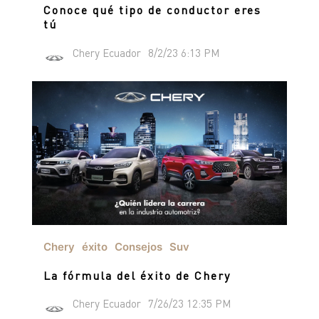
Conoce qué tipo de conductor eres
tú
Chery Ecuador
8/2/23 6:13 PM
Chery
éxito
Consejos
Suv
La fórmula del éxito de Chery
Chery Ecuador
7/26/23 12:35 PM