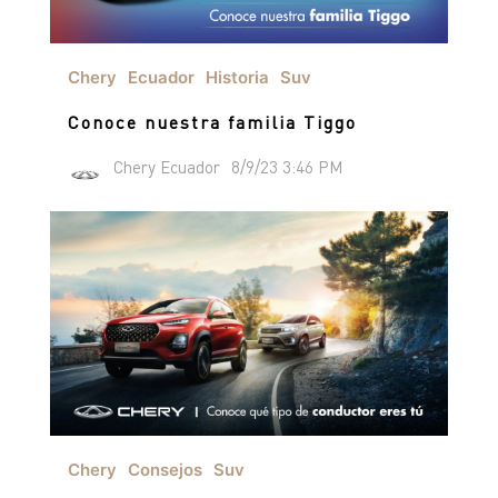
Chery
Ecuador
Historia
Suv
Conoce nuestra familia Tiggo
Chery Ecuador
8/9/23 3:46 PM
Chery
Consejos
Suv