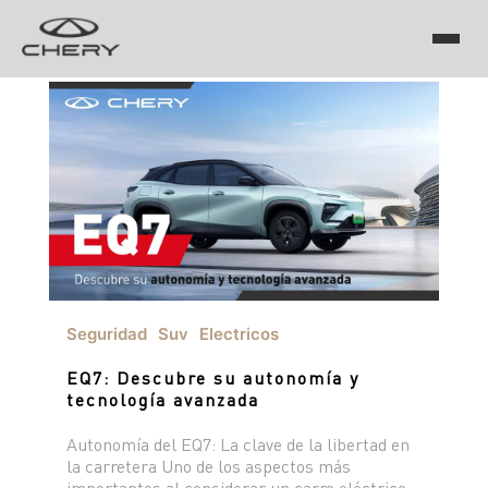
TIGGO
ARRIZO
TIGGO 8 PRO
TIGGO 7 PRO MAX
CHERY EV
TIGGO 4 PRO
TIGGO 2 PRO MAX
ARRIZO 5 PRO MAX
Seguridad
Suv
Electricos
CSH
EQ7: Descubre su autonomía y
EQ7
tecnología avanzada
Autonomía del EQ7: La clave de la libertad en
HIMLA
la carretera Uno de los aspectos más
importantes al considerar un carro eléctrico
TIGGO 7 PHEV "CSH"