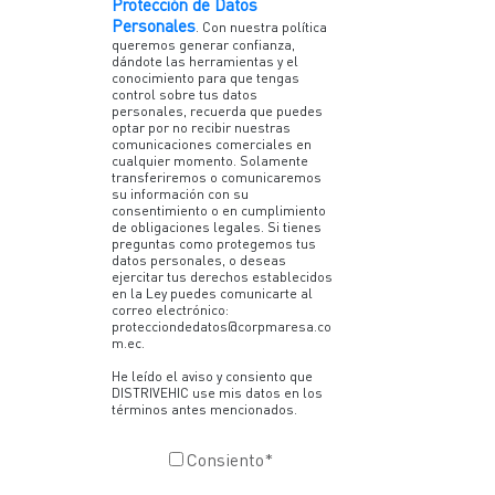
Protección de Datos
Personales
. Con nuestra política
queremos generar confianza,
dándote las herramientas y el
conocimiento para que tengas
control sobre tus datos
personales, recuerda que puedes
optar por no recibir nuestras
comunicaciones comerciales en
cualquier momento. Solamente
transferiremos o comunicaremos
su información con su
consentimiento o en cumplimiento
de obligaciones legales. Si tienes
preguntas como protegemos tus
datos personales, o deseas
ejercitar tus derechos establecidos
en la Ley puedes comunicarte al
correo electrónico:
protecciondedatos@corpmaresa.co
m.ec.
He leído el aviso y consiento que
DISTRIVEHIC use mis datos en los
términos antes mencionados.
Consiento
*