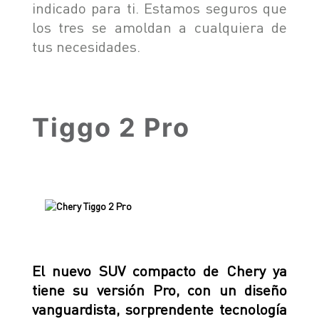
indicado para ti. Estamos seguros que
TIGGO 8 PHEV "CSH"
TIGGO 9 PHEV "CSH"
los tres se amoldan a cualquiera de
NOTICIAS
tus necesidades.
HIMLA 4X2
HIMLA 4X4
CONTACTO
NOTICIAS
Tiggo 2 Pro
BLOG
SOBRE CHERY
CONCESIONARIOS
TEST DRIVE
POSVENTA
COTIZADOR
TESTIMONIALES
El nuevo SUV compacto de Chery ya
tiene su versión Pro, con un diseño
vanguardista, sorprendente tecnología
POSVENTA
CAMPAÑA DE