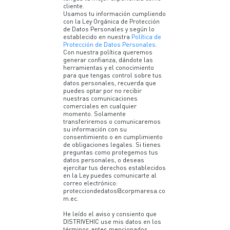
cliente.
Usamos tu información cumpliendo
con la Ley Orgánica de Protección
de Datos Personales y según lo
establecido en nuestra
Política de
Protección de Datos Personales
.
Con nuestra política queremos
generar confianza, dándote las
herramientas y el conocimiento
para que tengas control sobre tus
datos personales, recuerda que
puedes optar por no recibir
nuestras comunicaciones
comerciales en cualquier
momento. Solamente
transferiremos o comunicaremos
su información con su
consentimiento o en cumplimiento
de obligaciones legales. Si tienes
preguntas como protegemos tus
datos personales, o deseas
ejercitar tus derechos establecidos
en la Ley puedes comunicarte al
correo electrónico:
protecciondedatos@corpmaresa.co
m.ec.
He leído el aviso y consiento que
DISTRIVEHIC use mis datos en los
términos antes mencionados.