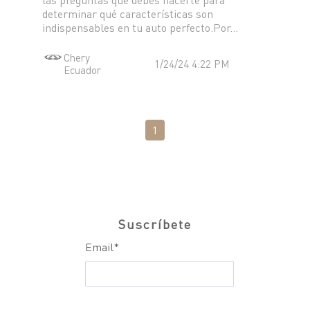
TIGGO 8 PHEV "CSH"
determinar qué características son
TIGGO 9 PHEV "CSH"
indispensables en tu auto perfecto.Por...
NOTICIAS
HIMLA 4X2
Chery
1/24/24 4:22 PM
HIMLA 4X4
Ecuador
CONTACTO
NOTICIAS
BLOG
1
SOBRE CHERY
CONCESIONARIOS
TEST DRIVE
POSVENTA
COTIZADOR
TESTIMONIALES
Suscríbete
Email
*
POSVENTA
CAMPAÑA DE SEGURIDAD
ASSISTANCE