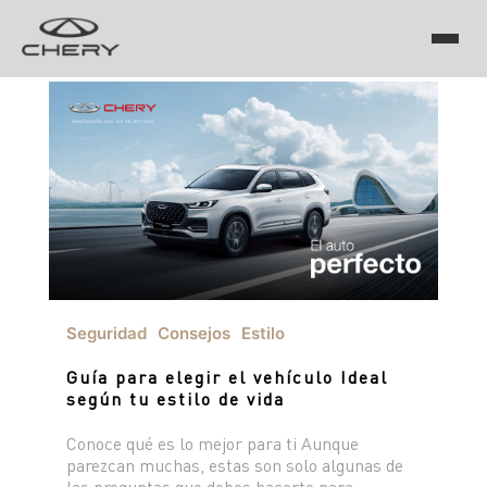
TIGGO
ARRIZO
TIGGO 8 PRO
TIGGO 7 PRO MAX
CHERY EV
TIGGO 4 PRO
TIGGO 2 PRO MAX
ARRIZO 5 PRO MAX
Seguridad
Consejos
Estilo
CSH
Guía para elegir el vehículo Ideal
EQ7
según tu estilo de vida
Conoce qué es lo mejor para ti Aunque
HIMLA
parezcan muchas, estas son solo algunas de
las preguntas que debes hacerte para
TIGGO 7 PHEV "CSH"