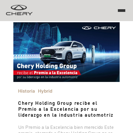
TIGGO
ARRIZO
TIGGO 8 PRO
TIGGO 7 PRO MAX
CHERY EV
TIGGO 4 PRO
TIGGO 2 PRO MAX
ARRIZO 5 PRO MAX
Historia
Hybrid
CSH
Chery Holding Group recibe el
EQ7
Premio a la Excelencia por su
liderazgo en la industria automotriz
HIMLA
Un Premio a la Excelencia bien merecido Este
premio, otorgado a Chery Holding Group no es
TIGGO 7 PHEV "CSH"