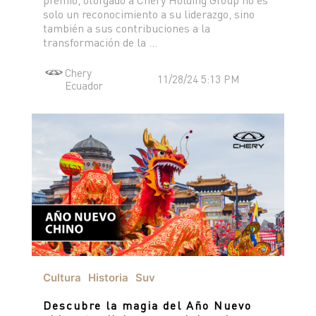
TIGGO 8 PHEV "CSH"
solo un reconocimiento a su liderazgo, sino
TIGGO 9 PHEV "CSH"
también a sus contribuciones a la
NOTICIAS
transformación de la ...
HIMLA 4X2
HIMLA 4X4
Chery
11/28/24 5:13 PM
Ecuador
CONTACTO
NOTICIAS
BLOG
SOBRE CHERY
CONCESIONARIOS
TEST DRIVE
POSVENTA
COTIZADOR
TESTIMONIALES
Cultura
Historia
Suv
POSVENTA
Descubre la magia del Año Nuevo
CAMPAÑA DE SEGURIDAD
ASSISTANCE