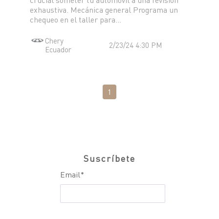
TIGGO 8 PHEV "CSH"
exhaustiva. Mecánica general Programa un
TIGGO 9 PHEV "CSH"
chequeo en el taller para...
NOTICIAS
HIMLA 4X2
Chery
2/23/24 4:30 PM
HIMLA 4X4
Ecuador
CONTACTO
NOTICIAS
BLOG
1
SOBRE CHERY
CONCESIONARIOS
TEST DRIVE
POSVENTA
COTIZADOR
TESTIMONIALES
Suscríbete
Email
*
POSVENTA
CAMPAÑA DE SEGURIDAD
ASSISTANCE