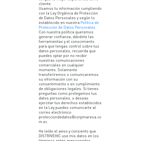
cliente.
Usamos tu información cumpliendo
con la Ley Orgánica de Protección
de Datos Personales y según lo
establecido en nuestra
Política de
Protección de Datos Personales
.
Con nuestra política queremos
generar confianza, dándote las
herramientas y el conocimiento
para que tengas control sobre tus
datos personales, recuerda que
puedes optar por no recibir
nuestras comunicaciones
comerciales en cualquier
momento. Solamente
transferiremos o comunicaremos
su información con su
consentimiento o en cumplimiento
de obligaciones legales. Si tienes
preguntas como protegemos tus
datos personales, o deseas
ejercitar tus derechos establecidos
en la Ley puedes comunicarte al
correo electrónico:
protecciondedatos@corpmaresa.co
m.ec.
He leído el aviso y consiento que
DISTRIVEHIC use mis datos en los
términos antes mencionados.