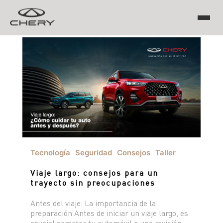
TIGGO
ARRIZO
TIGGO 8 PRO
TIGGO 7 PRO MAX
CHERY EV
TIGGO 4 PRO
TIGGO 2 PRO MAX
ARRIZO 5 PRO MAX
Tecnología
Seguridad
Consejos
Taller
CSH
Viaje largo: consejos para un
EQ7
trayecto sin preocupaciones
Antes del viaje: La importancia de la
HIMLA
preparación Antes de iniciar un viaje largo, es
crucial someter tu automóvil a una revisión
TIGGO 7 PHEV "CSH"