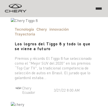
TIGGO
Tecnología
Chery
innovación
Trayectoria
Los logros del Tiggo 8 y todo lo que
ARRIZO
se viene a futuro
TIGGO 8 PRO
TIGGO 7 PRO MAX
Premios y récords El Tiggo 8 fue seleccionado
CHERY EV
TIGGO 4 PRO
como el "Mejor SUV del 2020" en los premios
TIGGO 2 PRO MAX
“Top Car TV", la tradicional competencia de
ARRIZO 5 PRO MAX
selección de autos en Brasil. El jurado que lo
CSH
galardonó estaba...
EQ7
Chery
3/21/22 8:00 AM
Ecuador
HIMLA
TIGGO 7 PHEV "CSH"