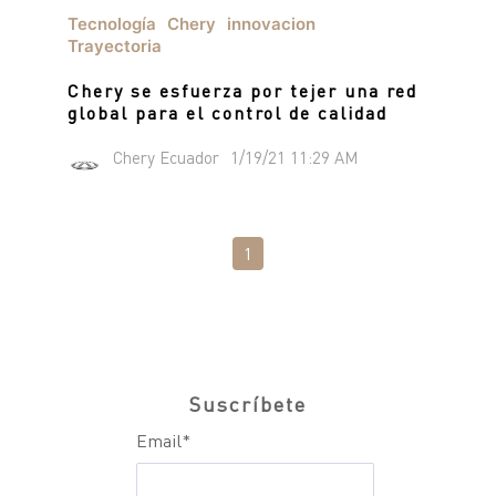
TIGGO 8 PHEV "CSH"
Tecnología
Chery
innovacion
TIGGO 9 PHEV "CSH"
Trayectoria
NOTICIAS
HIMLA 4X2
Chery se esfuerza por tejer una red
HIMLA 4X4
global para el control de calidad
CONTACTO
Chery Ecuador
1/19/21 11:29 AM
NOTICIAS
BLOG
SOBRE CHERY
1
CONCESIONARIOS
TEST DRIVE
POSVENTA
COTIZADOR
TESTIMONIALES
Suscríbete
Email
*
POSVENTA
CAMPAÑA DE SEGURIDAD
ASSISTANCE