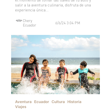
TIGGO 8 PHEV "CSH"
salir a la aventura culinaria, disfruta de una
TIGGO 9 PHEV "CSH"
experiencia única...
NOTICIAS
HIMLA 4X2
Chery
6/6/24 3:04 PM
HIMLA 4X4
Ecuador
CONTACTO
NOTICIAS
BLOG
SOBRE CHERY
CONCESIONARIOS
TEST DRIVE
POSVENTA
COTIZADOR
TESTIMONIALES
Aventura
Ecuador
Cultura
Historia
POSVENTA
Viajes
CAMPAÑA DE SEGURIDAD
ASSISTANCE