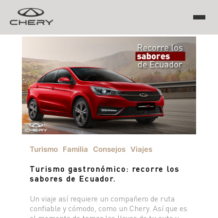
TIGGO
ARRIZO
TIGGO 8 PRO
TIGGO 7 PRO MAX
CHERY EV
TIGGO 4 PRO
TIGGO 2 PRO MAX
ARRIZO 5 PRO MAX
Turismo
Familia
Consejos
Viajes
CSH
Turismo gastronómico: recorre los
EQ7
sabores de Ecuador.
Un viaje así requiere un compañero de ruta
HIMLA
confiable y cómodo, como un Chery. Así que es
el momento de tomar las llaves de tu auto y
TIGGO 7 PHEV "CSH"