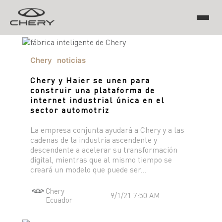
TIGGO
Chery
noticias
Chery y Haier se unen para
construir una plataforma de
ARRIZO
internet industrial única en el
sector automotriz
TIGGO 8 PRO
TIGGO 7 PRO MAX
CHERY EV
TIGGO 4 PRO
La empresa conjunta ayudará a Chery y a las
TIGGO 2 PRO MAX
cadenas de la industria ascendente y
ARRIZO 5 PRO MAX
descendente a acelerar su transformación
CSH
digital, mientras que al mismo tiempo se
creará un modelo que puede ser...
EQ7
Chery
9/1/21 7:50 AM
Ecuador
HIMLA
TIGGO 7 PHEV "CSH"