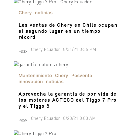
TIGGO 8 PHEV "CSH"
TIGGO 9 PHEV "CSH"
Chery
noticias
NOTICIAS
HIMLA 4X2
Las ventas de Chery en Chile ocupan
HIMLA 4X4
el segundo lugar en un tiempo
récord
CONTACTO
NOTICIAS
Chery Ecuador
8/31/21 3:36 PM
BLOG
SOBRE CHERY
Mantenimiento
Chery
Posventa
CONCESIONARIOS
innovación
noticias
TEST DRIVE
POSVENTA
COTIZADOR
Aprovecha la garantía de por vida de
TESTIMONIALES
los motores ACTECO del Tiggo 7 Pro
y el Tiggo 8
Chery Ecuador
8/23/21 8:00 AM
POSVENTA
CAMPAÑA DE SEGURIDAD
ASSISTANCE