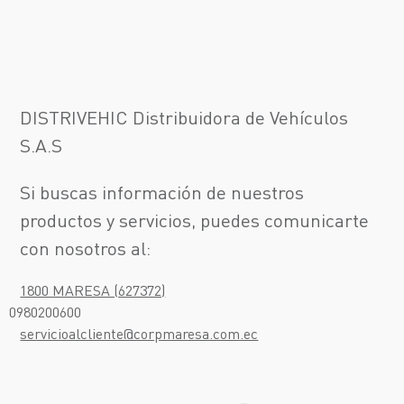
DISTRIVEHIC Distribuidora de Vehículos
S.A.S
Si buscas información de nuestros
productos y servicios, puedes comunicarte
¡Escríbenos!
con nosotros al:
Test Drive
1800 MARESA (627372)
¡Te llamamos!
0980200600
servicioalcliente@corpmaresa.com.ec
Asistencia en
sitio