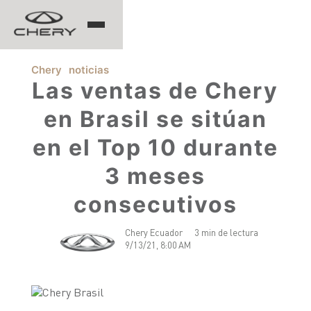
TIGGO
Chery
noticias
Las ventas de Chery
en Brasil se sitúan
ARRIZO
en el Top 10 durante
TIGGO 8 PRO
TIGGO 7 PRO MAX
3 meses
CHERY EV
TIGGO 4 PRO
TIGGO 2 PRO MAX
consecutivos
ARRIZO 5 PRO MAX
CSH
Chery Ecuador
3 min de lectura
EQ7
9/13/21, 8:00 AM
HIMLA
TIGGO 7 PHEV "CSH"