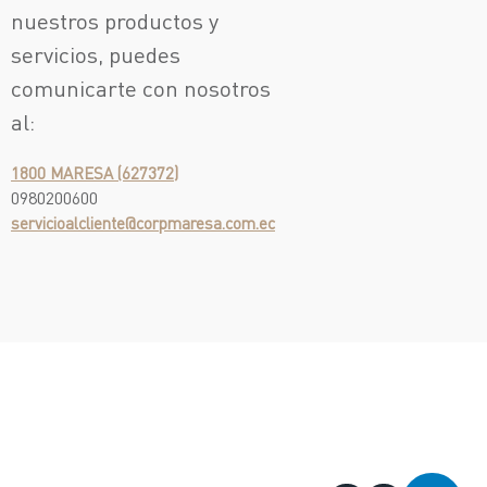
nuestros productos y
servicios, puedes
comunicarte con nosotros
al:
1800 MARESA (627372)
0980200600
servicioalcliente@corpmaresa.com.ec
¡Escríbenos!
Test Drive
¡Te llamamos!
Asistencia en
sitio