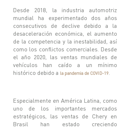
TIGGO 8 PHEV "CSH"
Desde 2018, la industria automotriz
TIGGO 9 PHEV "CSH"
NOTICIAS
mundial ha experimentado dos años
HIMLA 4X2
consecutivos de declive debido a la
HIMLA 4X4
desaceleración económica, el aumento
CONTACTO
de la competencia y la inestabilidad, así
NOTICIAS
como los conflictos comerciales. Desde
BLOG
el año 2020, las ventas mundiales de
vehículos han caído a un mínimo
SOBRE CHERY
histórico debido a
.
la pandemia de COVID-19
CONCESIONARIOS
TEST DRIVE
POSVENTA
COTIZADOR
TESTIMONIALES
Especialmente en América Latina, como
uno de los importantes mercados
estratégicos, las ventas de Chery en
Brasil han estado creciendo
POSVENTA
CAMPAÑA DE