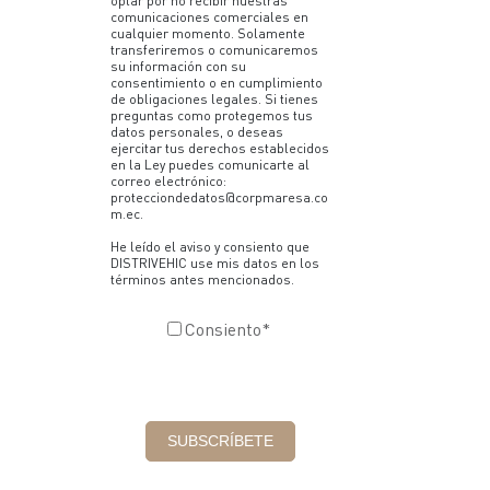
optar por no recibir nuestras
comunicaciones comerciales en
cualquier momento. Solamente
transferiremos o comunicaremos
su información con su
consentimiento o en cumplimiento
de obligaciones legales. Si tienes
preguntas como protegemos tus
datos personales, o deseas
ejercitar tus derechos establecidos
en la Ley puedes comunicarte al
correo electrónico:
protecciondedatos@corpmaresa.co
m.ec.
He leído el aviso y consiento que
DISTRIVEHIC use mis datos en los
términos antes mencionados.
Consiento
*