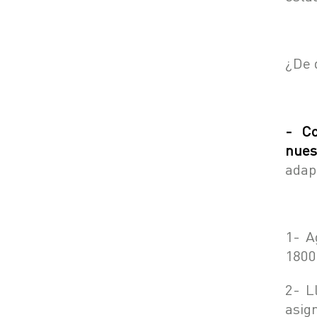
¿De 
- Co
nues
adap
1- A
1800
2- L
asig