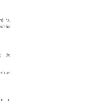
rá tu
odrás
so de
etros
ir al