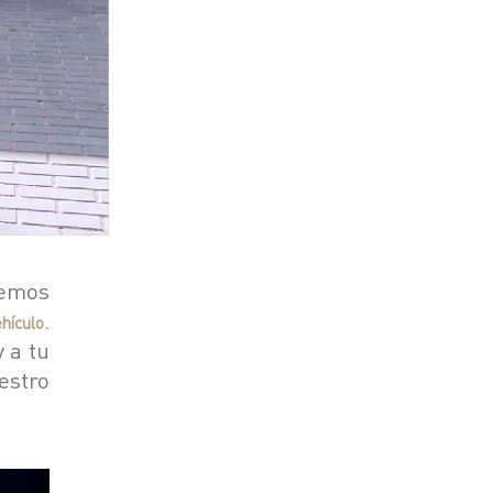
hemos
.
hículo
 a tu
estro