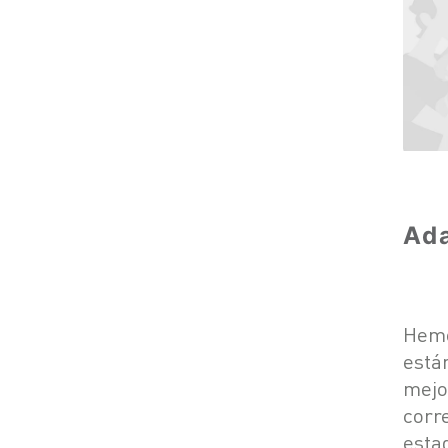
Ada
Hemo
está
mej
corr
esta