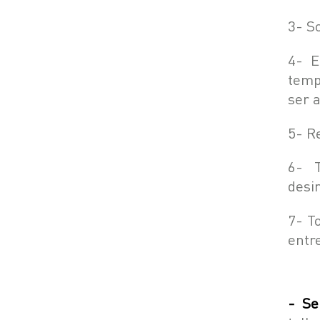
3- S
4- E
temp
ser 
5- R
6- T
desi
7- T
entre
- Se