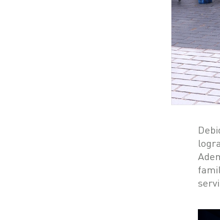
Debi
log
Adem
fami
serv