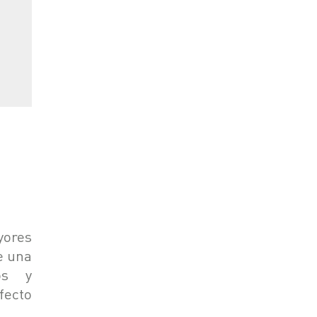
yores
e una
os y
fecto