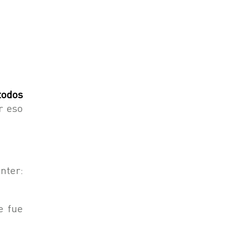
todos
r eso
nter:
e fue