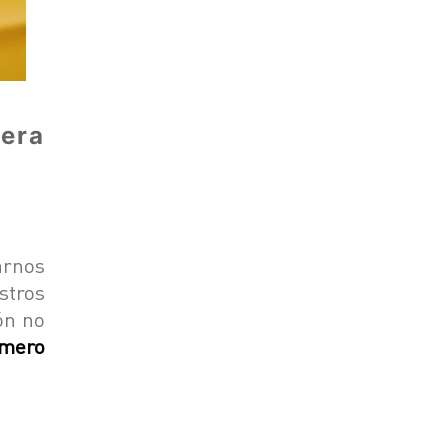
era
arnos
stros
ón no
imero