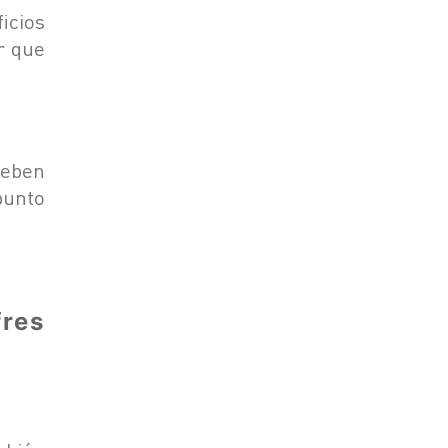
icios
r que
deben
punto
fres