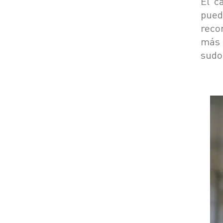
El c
pued
reco
más
sudo