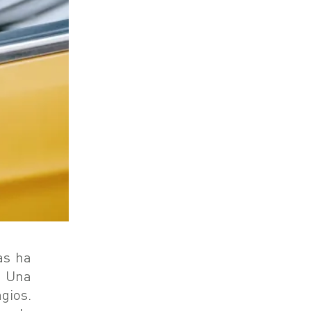
as ha
. Una
gios.