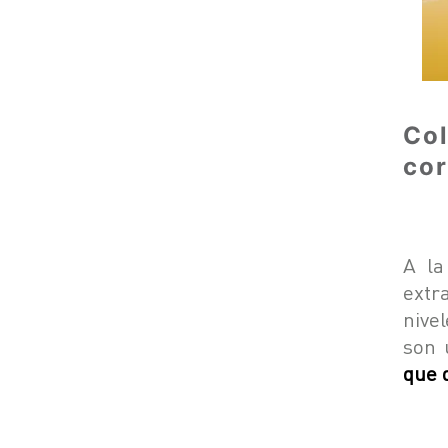
Co
cor
A la
extr
nive
son 
que 