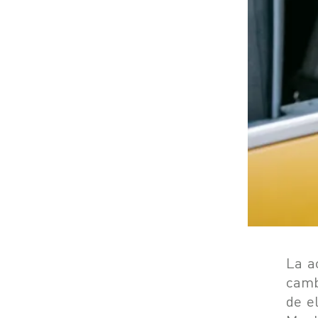
La a
camb
de e