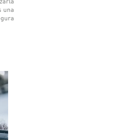
zarla
s una
egura