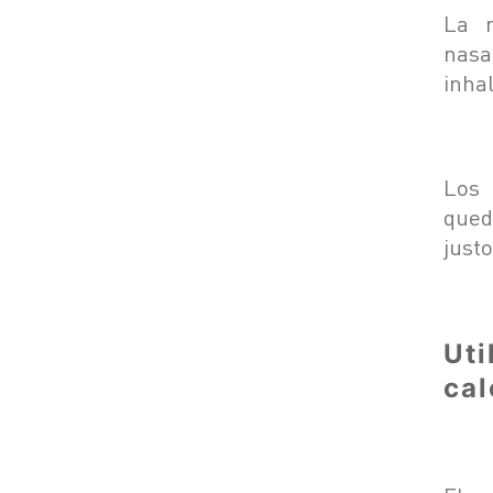
La m
nasa
inhal
Los 
qued
just
Uti
cal