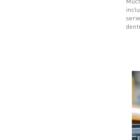
Much
incl
seri
dent