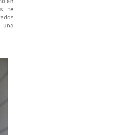
mbién
s, te
rados
 una