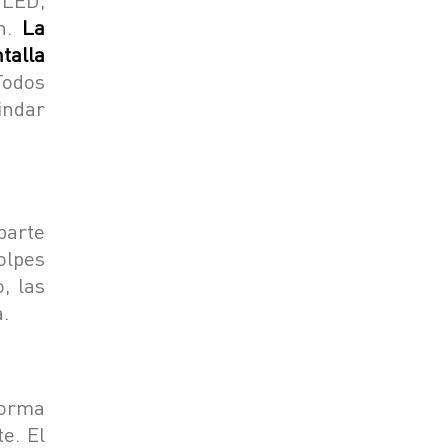
ón.
La
talla
odos
indar
parte
olpes
, las
a.
forma
e. El