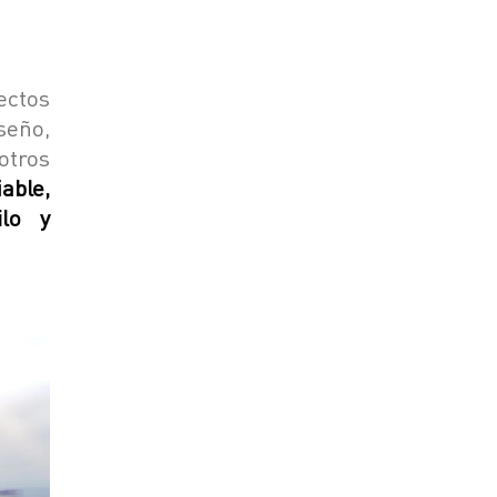
ectos
seño,
otros
able,
ilo y