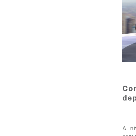
Co
dep
A ni
como