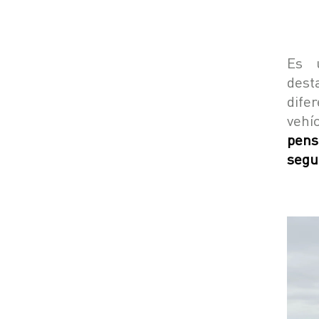
Es u
dest
dife
vehí
pens
segu