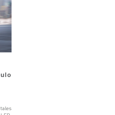
ulo
tales
 LED,