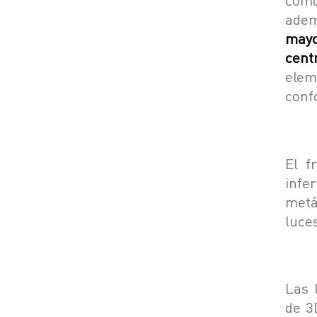
adem
mayo
cent
elem
conf
El f
infe
metá
luce
Las 
de 3