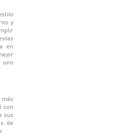
stilo
rno y
mplir
estas
da en
mejor
o uno
s más
í con
e sus
as de
e.