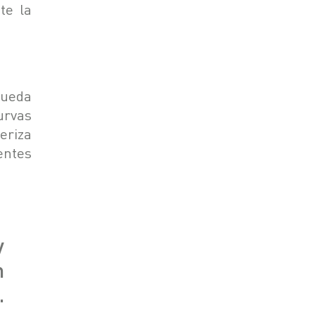
te la
rueda
urvas
eriza
entes
y
n
.