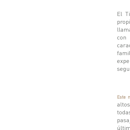
El T
prop
llam
con 
cara
fami
expe
segu
Este 
alto
toda
pasa
últi