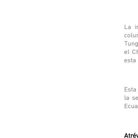
La i
colu
Tung
el C
esta
Esta
la s
Ecua
Atré