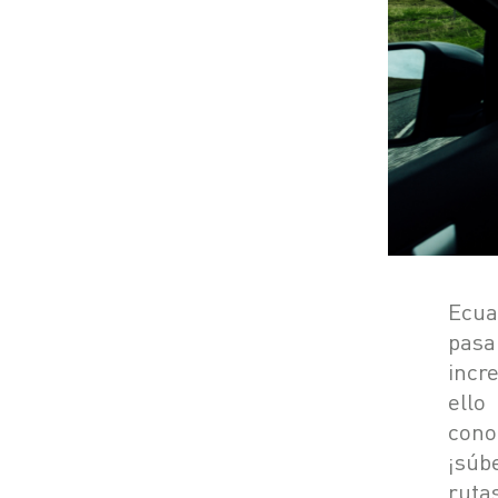
Ecua
pasa
incr
ello
cono
¡súb
ruta