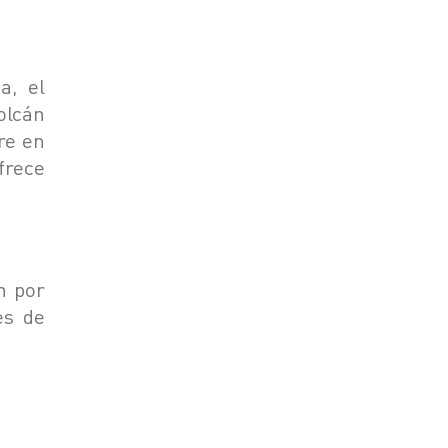
a, el
olcán
re en
frece
n por
es de