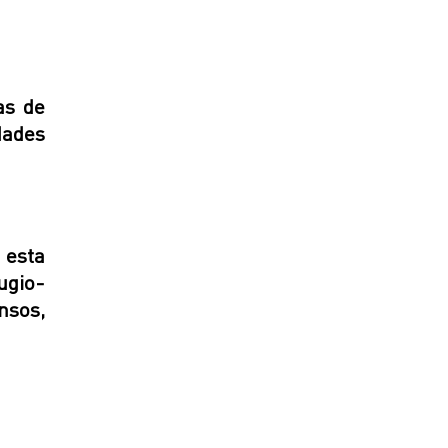
as de
dades
n esta
ugio-
nsos,