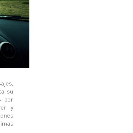
ajes,
ta su
s por
rer y
iones
simas