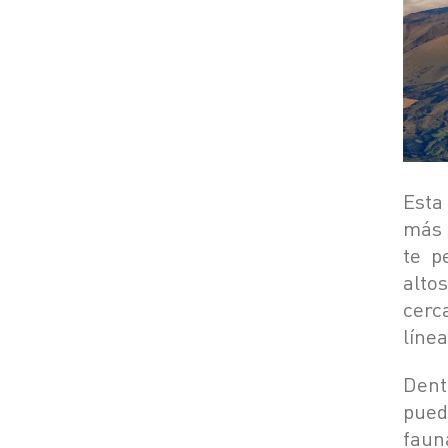
Esta
más 
te p
alto
cerc
líne
Dent
pued
faun