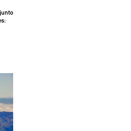
junto
es: