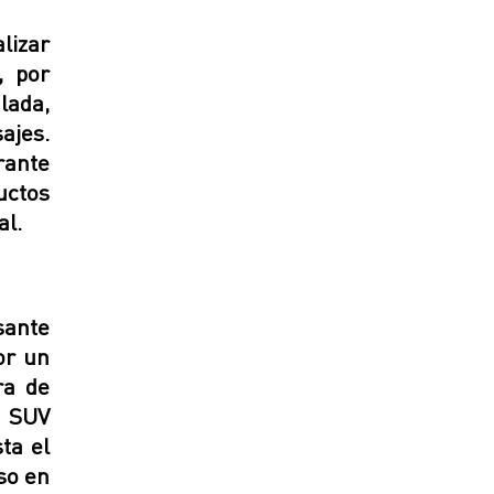
lizar
, por
lada,
ajes.
rante
uctos
al.
ante
or un
ra de
u SUV
ta el
so en