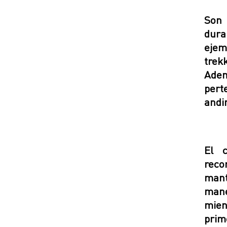
Son 
dura
ejem
trek
Adem
pert
andi
El 
reco
mant
mane
mien
prim