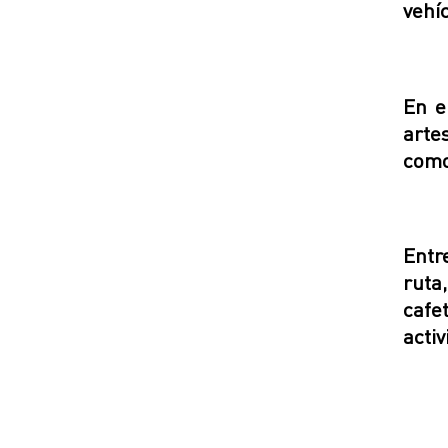
vehí
En e
arte
como 
Entre
ruta
cafe
activ