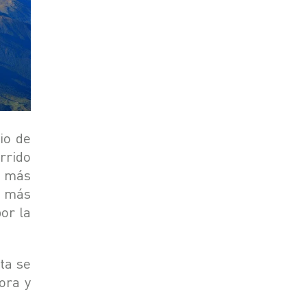
io de
rrido
s más
o más
or la
ta se
ora y