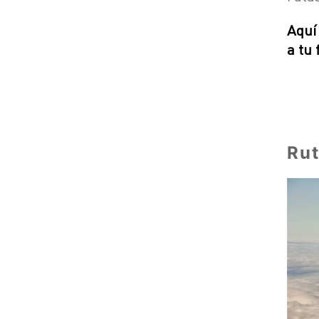
Aquí
a tu 
Rut