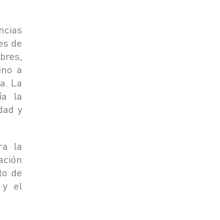
cias
es de
bres,
ino a
a. La
ía la
dad y
ra la
ación
to de
 y el