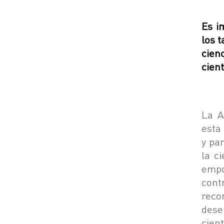
Es i
los 
cien
cien
La A
esta
y par
la c
emp
cont
reco
des
cien