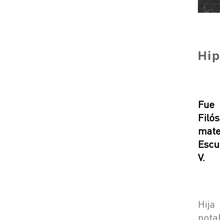
Hip
Fue 
Filó
mate
Escu
V.
Hija
nota