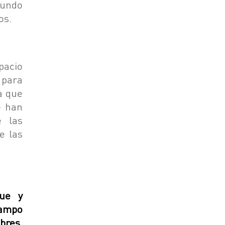
mundo
os.
pacio
 para
a que
e han
e las
e las
gue y
campo
bres,