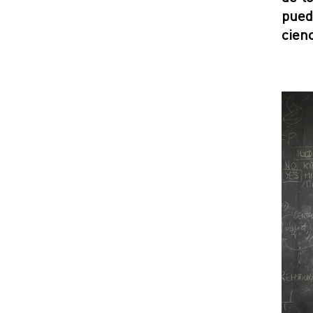
pued
cienc