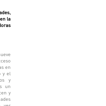
ades,
en la
doras
mueve
cceso
ñas en
 y el
os y
es un
cen y
ades
e ver