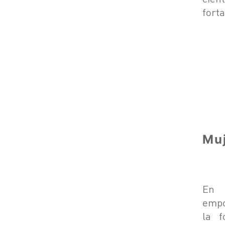
fort
Muj
En 
empo
la f