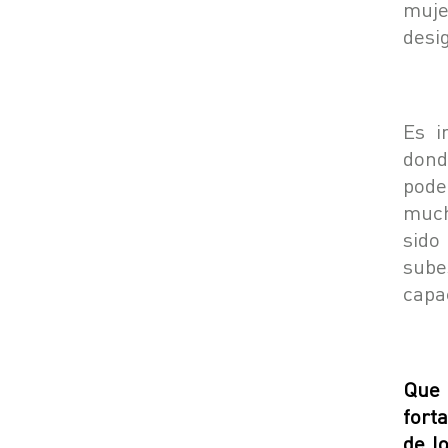
muje
desi
Es i
dond
pode
much
sido
sube
capa
Que 
fort
de l