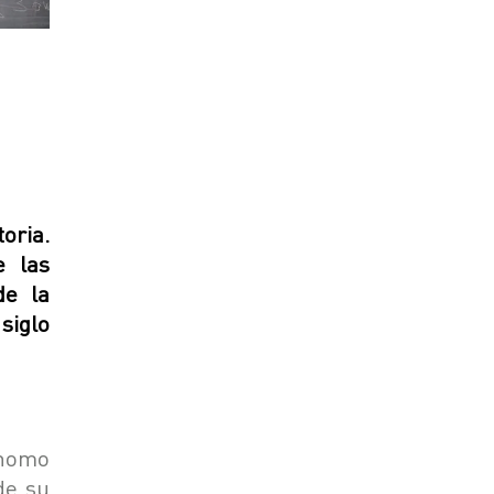
oria.
e las
de la
siglo
ónomo
de su