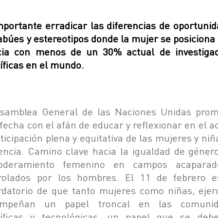
mportante erradicar las diferencias de oportunid
tabúes y estereotipos donde la mujer se posiciona 
cia con menos de un 30% actual de investiga
tíficas en el mundo.
samblea General de las Naciones Unidas pro
 fecha con el afán de educar y reflexionar en el a
ticipación plena y equitativa de las mujeres y ni
iencia. Camino clave hacia la igualdad de género
oderamiento femenino en campos acaparad
rolados por los hombres. El 11 de febrero 
rdatorio de que tanto mujeres como niñas, ejer
empeñan un papel troncal en las comunid
tíficas y tecnológicas, un papel que se deb