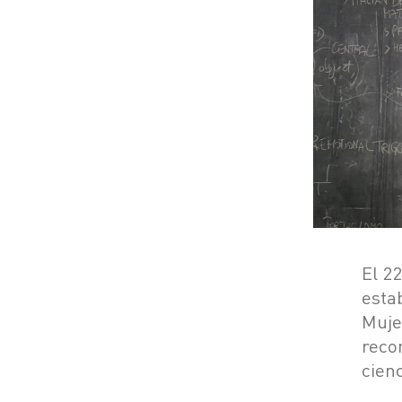
El 2
esta
Muje
reco
cienc