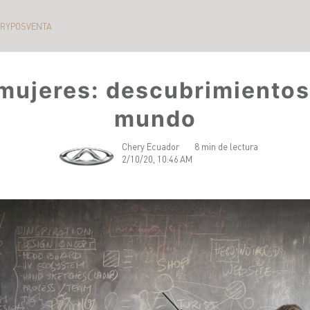
ERY
POSVENTA
 mujeres: descubrimiento
mundo
Chery Ecuador
8 min de lectura
2/10/20, 10:46 AM