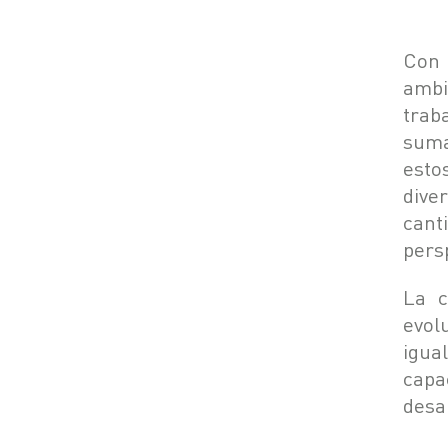
Con
ambi
trab
suma
esto
dive
cant
pers
La c
evol
igua
capa
desa