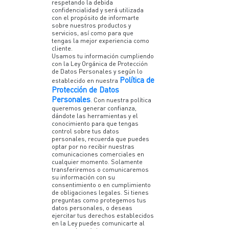
respetando la debida
confidencialidad y será utilizada
con el propósito de informarte
sobre nuestros productos y
servicios, así como para que
tengas la mejor experiencia como
cliente.
Usamos tu información cumpliendo
con la Ley Orgánica de Protección
de Datos Personales y según lo
Política de
establecido en nuestra
Protección de Datos
Personales
. Con nuestra política
queremos generar confianza,
dándote las herramientas y el
conocimiento para que tengas
control sobre tus datos
personales, recuerda que puedes
optar por no recibir nuestras
comunicaciones comerciales en
cualquier momento. Solamente
transferiremos o comunicaremos
su información con su
consentimiento o en cumplimiento
de obligaciones legales. Si tienes
preguntas como protegemos tus
datos personales, o deseas
ejercitar tus derechos establecidos
en la Ley puedes comunicarte al