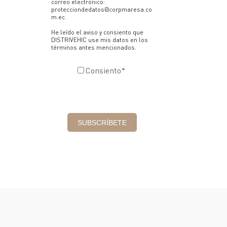
correo electrónico:
protecciondedatos@corpmaresa.co
m.ec.
He leído el aviso y consiento que
DISTRIVEHIC use mis datos en los
términos antes mencionados.
Consiento
*