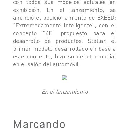
con todos sus modelos actuales en
TIGGO 8 PHEV "CSH"
exhibición. En el lanzamiento, se
TIGGO 9 PHEV "CSH"
NOTICIAS
anunció el posicionamiento de EXEED:
HIMLA 4X2
"Extremadamente inteligente", con el
HIMLA 4X4
concepto "4F" propuesto para el
CONTACTO
desarrollo de productos. Stellar, el
NOTICIAS
primer modelo desarrollado en base a
BLOG
este concepto, hizo su debut mundial
en el salón del automóvil.
SOBRE CHERY
CONCESIONARIOS
TEST DRIVE
POSVENTA
COTIZADOR
En el lanzamiento
TESTIMONIALES
Marcando
POSVENTA
CAMPAÑA DE