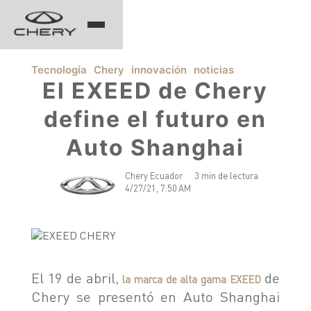
TIGGO
Tecnología
Chery
innovación
noticias
El EXEED de Chery
define el futuro en
ARRIZO
Auto Shanghai
TIGGO 8 PRO
TIGGO 7 PRO MAX
Chery Ecuador
3 min de lectura
CHERY EV
TIGGO 4 PRO
4/27/21, 7:50 AM
TIGGO 2 PRO MAX
ARRIZO 5 PRO MAX
CSH
EQ7
El 19 de abril,
de
la marca de alta gama EXEED
HIMLA
Chery se presentó en Auto Shanghai
TIGGO 7 PHEV "CSH"