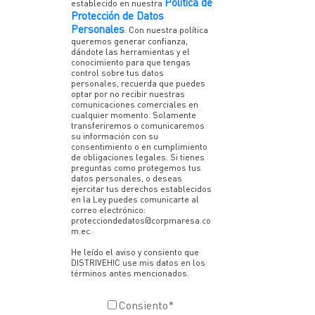
Política de
establecido en nuestra
Protección de Datos
Personales
. Con nuestra política
queremos generar confianza,
dándote las herramientas y el
conocimiento para que tengas
control sobre tus datos
personales, recuerda que puedes
optar por no recibir nuestras
comunicaciones comerciales en
cualquier momento. Solamente
transferiremos o comunicaremos
su información con su
consentimiento o en cumplimiento
de obligaciones legales. Si tienes
preguntas como protegemos tus
datos personales, o deseas
ejercitar tus derechos establecidos
en la Ley puedes comunicarte al
correo electrónico:
protecciondedatos@corpmaresa.co
m.ec.
He leído el aviso y consiento que
DISTRIVEHIC use mis datos en los
términos antes mencionados.
Consiento
*