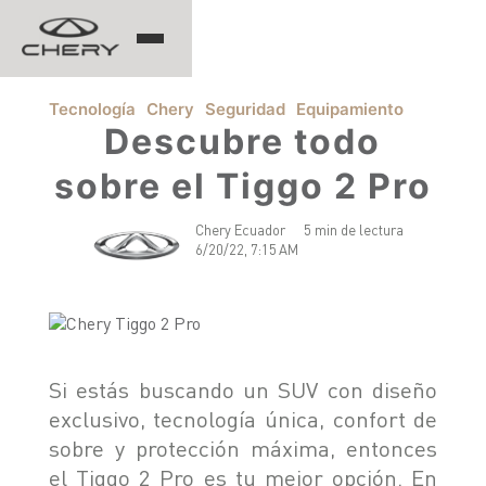
TIGGO
Tecnología
Chery
Seguridad
Equipamiento
Descubre todo
sobre el Tiggo 2 Pro
ARRIZO
Chery Ecuador
5 min de lectura
TIGGO 8 PRO
6/20/22, 7:15 AM
TIGGO 7 PRO MAX
CHERY EV
TIGGO 4 PRO
TIGGO 2 PRO MAX
ARRIZO 5 PRO MAX
CSH
EQ7
Si estás buscando un SUV con diseño
exclusivo, tecnología única, confort de
sobre y protección máxima, entonces
HIMLA
el Tiggo 2 Pro es tu mejor opción. En
TIGGO 7 PHEV "CSH"