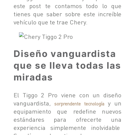
este post te contamos todo lo que
TIGGO 8 PHEV "CSH"
TIGGO 9 PHEV "CSH"
tienes que saber sobre este increíble
NOTICIAS
vehículo que te trae Chery.
HIMLA 4X2
HIMLA 4X4
CONTACTO
NOTICIAS
Diseño vanguardista
BLOG
que se lleva todas las
SOBRE CHERY
miradas
CONCESIONARIOS
TEST DRIVE
POSVENTA
COTIZADOR
El Tiggo 2 Pro viene con un diseño
TESTIMONIALES
vanguardista,
y un
sorprendente tecnología
equipamiento que redefine nuevos
estándares para ofrecerte una
experiencia simplemente inolvidable
POSVENTA
CAMPAÑA DE