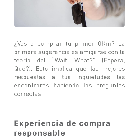
TIGGO 8 PHEV "CSH"
TIGGO 9 PHEV "CSH"
NOTICIAS
HIMLA 4X2
HIMLA 4X4
CONTACTO
¿Vas a comprar tu primer 0Km? La
NOTICIAS
primera sugerencia es amigarse con la
BLOG
teoría del “Wait, What?” (Espera,
Qué?). Esto implica que las mejores
SOBRE CHERY
respuestas a tus inquietudes las
CONCESIONARIOS
encontrarás haciendo las preguntas
TEST DRIVE
POSVENTA
COTIZADOR
correctas.
TESTIMONIALES
Experiencia de compra
responsable
POSVENTA
CAMPAÑA DE