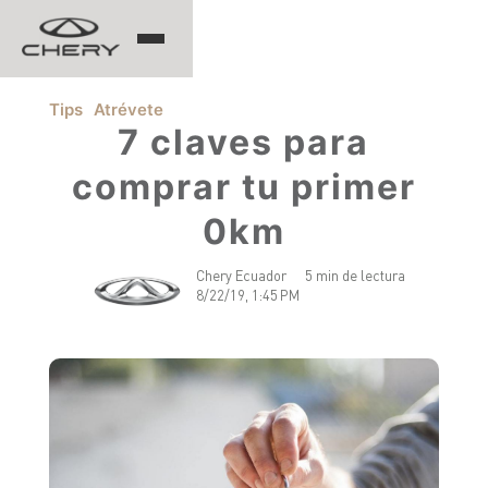
TIGGO
Tips
Atrévete
7 claves para
comprar tu primer
ARRIZO
0km
TIGGO 8 PRO
TIGGO 7 PRO MAX
Chery Ecuador
5 min de lectura
CHERY EV
TIGGO 4 PRO
8/22/19, 1:45 PM
TIGGO 2 PRO MAX
ARRIZO 5 PRO MAX
CSH
EQ7
HIMLA
TIGGO 7 PHEV "CSH"