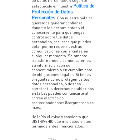
de Datos Personales y según lo
Política de
establecido en nuestra
Protección de Datos
Personales
. Con nuestra política
queremos generar confianza,
dándote las herramientas y el
conocimiento para que tengas
control sobre tus datos
personales, recuerda que puedes
optar por no recibir nuestras
comunicaciones comerciales en
cualquier momento. Solamente
transferiremos o comunicaremos
su información con su
consentimiento o en cumplimiento
de obligaciones legales. Si tienes
preguntas como protegemos tus
datos personales, o deseas
ejercitar tus derechos establecidos
en la Ley puedes comunicarte al
correo electrónico:
protecciondedatos@corpmaresa.co
m.ec.
He leído el aviso y consiento que
DISTRIVEHIC use mis datos en los
términos antes mencionados.