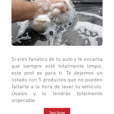
TIGGO 8 PHEV "CSH"
TIGGO 9 PHEV "CSH"
NOTICIAS
HIMLA 4X2
HIMLA 4X4
CONTACTO
NOTICIAS
BLOG
SOBRE CHERY
Si eres fanático de tu auto y te encanta
que siempre esté totalmente limpio,
CONCESIONARIOS
TEST DRIVE
este post es para ti. Te dejamos un
POSVENTA
COTIZADOR
listado con 5 productos que no pueden
TESTIMONIALES
faltarte a la hora de lavar tu vehículo.
Úsalos y lo tendrás totalmente
impecable.
POSVENTA
Test Drive
CAMPAÑA DE