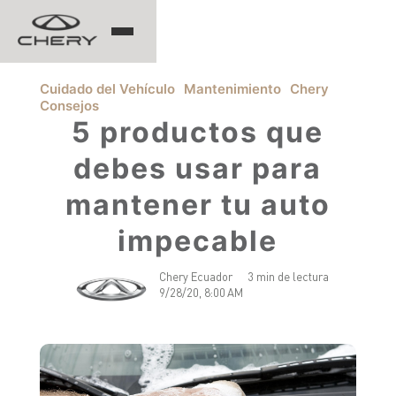
TIGGO
Cuidado del Vehículo
Mantenimiento
Chery
Consejos
5 productos que
debes usar para
ARRIZO
mantener tu auto
TIGGO 8 PRO
TIGGO 7 PRO MAX
CHERY EV
TIGGO 4 PRO
impecable
TIGGO 2 PRO MAX
ARRIZO 5 PRO MAX
Chery Ecuador
3 min de lectura
CSH
9/28/20, 8:00 AM
EQ7
HIMLA
TIGGO 7 PHEV "CSH"