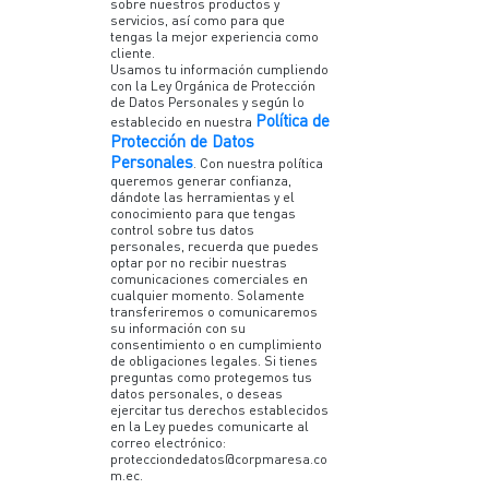
sobre nuestros productos y
servicios, así como para que
tengas la mejor experiencia como
cliente.
Usamos tu información cumpliendo
con la Ley Orgánica de Protección
de Datos Personales y según lo
Política de
establecido en nuestra
Protección de Datos
Personales
. Con nuestra política
queremos generar confianza,
dándote las herramientas y el
conocimiento para que tengas
control sobre tus datos
personales, recuerda que puedes
optar por no recibir nuestras
comunicaciones comerciales en
cualquier momento. Solamente
transferiremos o comunicaremos
su información con su
consentimiento o en cumplimiento
de obligaciones legales. Si tienes
preguntas como protegemos tus
datos personales, o deseas
ejercitar tus derechos establecidos
en la Ley puedes comunicarte al
correo electrónico:
protecciondedatos@corpmaresa.co
m.ec.