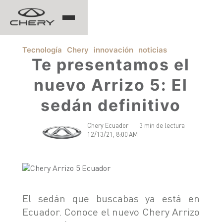
TIGGO
Tecnología
Chery
innovación
noticias
Te presentamos el
nuevo Arrizo 5: El
ARRIZO
sedán definitivo
TIGGO 8 PRO
TIGGO 7 PRO MAX
Chery Ecuador
3 min de lectura
CHERY EV
TIGGO 4 PRO
12/13/21, 8:00 AM
TIGGO 2 PRO MAX
ARRIZO 5 PRO MAX
CSH
EQ7
El sedán que buscabas ya está en
HIMLA
Ecuador. Conoce el nuevo Chery Arrizo
TIGGO 7 PHEV "CSH"