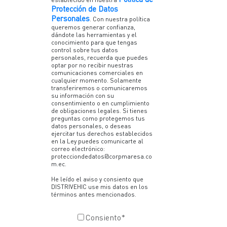
Protección de Datos
Personales
. Con nuestra política
queremos generar confianza,
dándote las herramientas y el
conocimiento para que tengas
control sobre tus datos
personales, recuerda que puedes
optar por no recibir nuestras
comunicaciones comerciales en
cualquier momento. Solamente
transferiremos o comunicaremos
su información con su
consentimiento o en cumplimiento
de obligaciones legales. Si tienes
preguntas como protegemos tus
datos personales, o deseas
ejercitar tus derechos establecidos
en la Ley puedes comunicarte al
correo electrónico:
protecciondedatos@corpmaresa.co
m.ec.
He leído el aviso y consiento que
DISTRIVEHIC use mis datos en los
términos antes mencionados.
Consiento
*