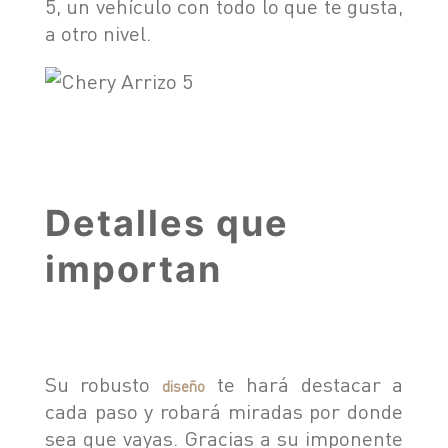
5, un vehículo con todo lo que te gusta,
TIGGO 8 PHEV "CSH"
a otro nivel.
TIGGO 9 PHEV "CSH"
NOTICIAS
HIMLA 4X2
HIMLA 4X4
CONTACTO
NOTICIAS
BLOG
Detalles que
SOBRE CHERY
importan
CONCESIONARIOS
TEST DRIVE
POSVENTA
COTIZADOR
TESTIMONIALES
Su robusto
te hará destacar a
diseño
cada paso y robará miradas por donde
POSVENTA
sea que vayas. Gracias a su imponente
CAMPAÑA DE