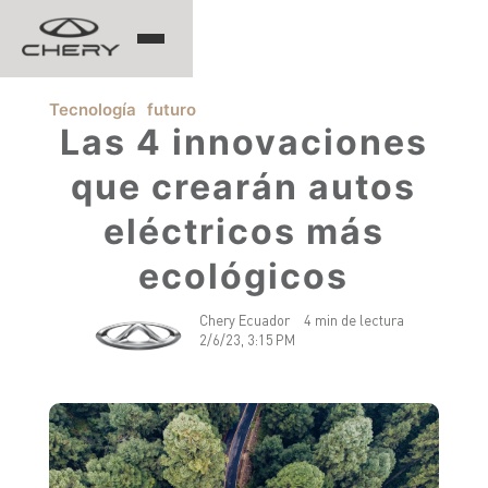
TIGGO
Tecnología
futuro
Las 4 innovaciones
que crearán autos
ARRIZO
eléctricos más
TIGGO 8 PRO
TIGGO 7 PRO MAX
ecológicos
CHERY EV
TIGGO 4 PRO
TIGGO 2 PRO MAX
ARRIZO 5 PRO MAX
Chery Ecuador
4 min de lectura
2/6/23, 3:15 PM
CSH
EQ7
HIMLA
TIGGO 7 PHEV "CSH"