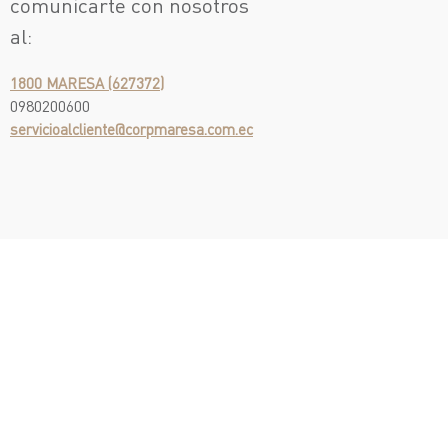
comunicarte con nosotros
al:
1800 MARESA (627372)
0980200600
servicioalcliente@corpmaresa.com.ec
¡Escríbenos!
Test Drive
¡Te llamamos!
Asistencia en