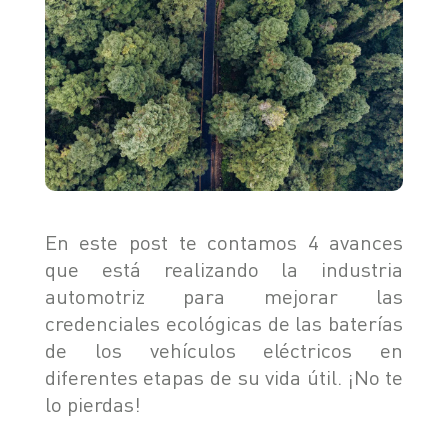
TIGGO 8 PHEV "CSH"
TIGGO 9 PHEV "CSH"
NOTICIAS
HIMLA 4X2
HIMLA 4X4
CONTACTO
NOTICIAS
BLOG
SOBRE CHERY
En este post te contamos 4 avances
CONCESIONARIOS
que está realizando la industria
TEST DRIVE
POSVENTA
COTIZADOR
automotriz para mejorar las
credenciales ecológicas de las baterías
TESTIMONIALES
de los vehículos eléctricos en
diferentes etapas de su vida útil. ¡No te
lo pierdas!
POSVENTA
CAMPAÑA DE