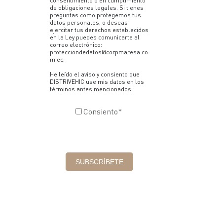
consentimiento o en cumplimiento
de obligaciones legales. Si tienes
preguntas como protegemos tus
datos personales, o deseas
ejercitar tus derechos establecidos
en la Ley puedes comunicarte al
correo electrónico:
protecciondedatos@corpmaresa.co
m.ec.
He leído el aviso y consiento que
DISTRIVEHIC use mis datos en los
términos antes mencionados.
Consiento
*