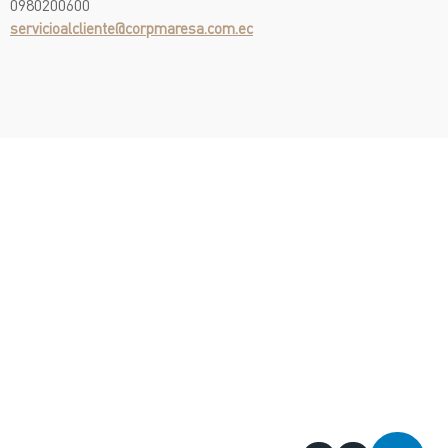
0980200600
servicioalcliente@corpmaresa.com.ec
¡Escríbenos!
Test Drive
¡Te llamamos!
Asistencia en
sitio