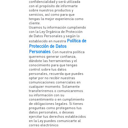
confidencialidad y será utilizada
con el propósito de informarte
sobre nuestros productos y
servicios, así como para que
tengas la mejor experiencia como
cliente.
Usamos tu información cumpliendo
con la Ley Orgánica de Protección
de Datos Personales y según lo
Política de
establecido en nuestra
Protección de Datos
Personales
. Con nuestra política
queremos generar confianza,
dándote las herramientas y el
conocimiento para que tengas
control sobre tus datos
personales, recuerda que puedes
optar por no recibir nuestras
comunicaciones comerciales en
cualquier momento. Solamente
transferiremos o comunicaremos
su información con su
consentimiento o en cumplimiento
de obligaciones legales. Si tienes
preguntas como protegemos tus
datos personales, o deseas
ejercitar tus derechos establecidos
en la Ley puedes comunicarte al
correo electrónico: