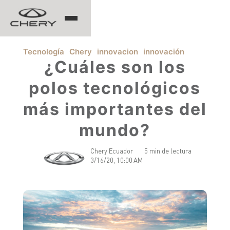
TIGGO
Tecnología
Chery
innovacion
innovación
¿Cuáles son los
polos tecnológicos
ARRIZO
más importantes del
TIGGO 8 PRO
TIGGO 7 PRO MAX
mundo?
CHERY EV
TIGGO 4 PRO
TIGGO 2 PRO MAX
ARRIZO 5 PRO MAX
Chery Ecuador
5 min de lectura
3/16/20, 10:00 AM
CSH
EQ7
HIMLA
TIGGO 7 PHEV "CSH"