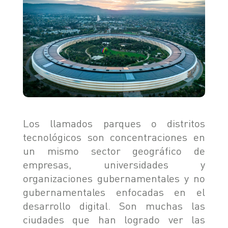
TIGGO 8 PHEV "CSH"
TIGGO 9 PHEV "CSH"
NOTICIAS
HIMLA 4X2
HIMLA 4X4
CONTACTO
NOTICIAS
BLOG
SOBRE CHERY
Los llamados parques o distritos
CONCESIONARIOS
tecnológicos son concentraciones en
TEST DRIVE
POSVENTA
COTIZADOR
un mismo sector geográfico de
empresas, universidades y
TESTIMONIALES
organizaciones gubernamentales y no
gubernamentales enfocadas en el
desarrollo digital. Son muchas las
ciudades que han logrado ver las
POSVENTA
CAMPAÑA DE