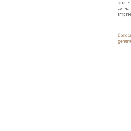
que el
carac
impre
Conoce
genera