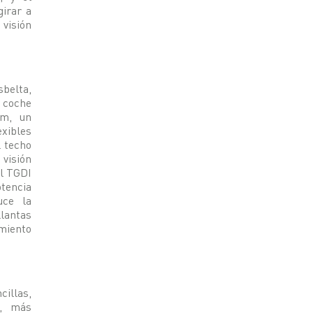
girar a
 visión
sbelta,
l coche
mm, un
exibles
l techo
 visión
al TGDI
otencia
uce la
llantas
miento
cillas,
s, más