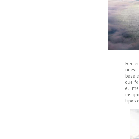
Recien
nuevo 
basa e
que fo
el me
insign
tipos 