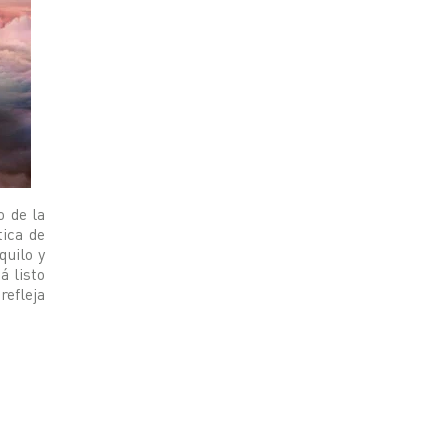
o de la
tica de
quilo y
á listo
efleja