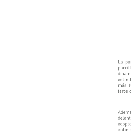
La par
parril
dinám
estrel
más l
faros 
Ademá
delant
adopta
antin