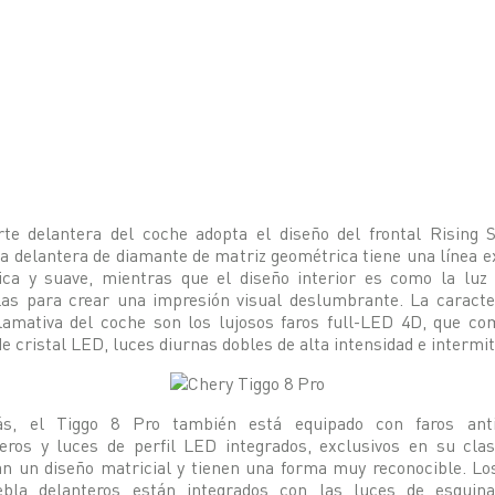
te delantera del coche adopta el diseño del frontal Rising S
la delantera de diamante de matriz geométrica tiene una línea e
ica y suave, mientras que el diseño interior es como la luz 
las para crear una impresión visual deslumbrante. La caracte
lamativa del coche son los lujosos faros full-LED 4D, que co
de cristal LED, luces diurnas dobles de alta intensidad e intermi
s, el Tiggo 8 Pro también está equipado con faros anti
eros y luces de perfil LED integrados, exclusivos en su cla
n un diseño matricial y tienen una forma muy reconocible. Lo
iebla delanteros están integrados con las luces de esquina