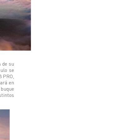
s de su
culo se
 8 PRO,
rará en
 buque
stintos