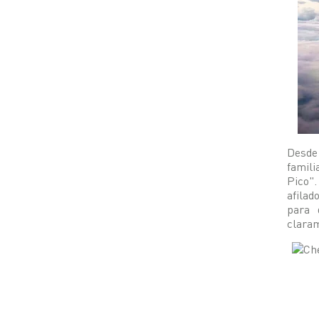
Desde 
famili
Pico".
afilad
para 
claram