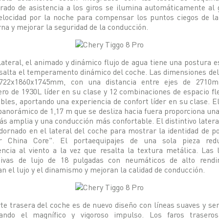
ado de asistencia a los giros se ilumina automáticamente al 
elocidad por la noche para compensar los puntos ciegos de la
na y mejorar la seguridad de la conducción.
lateral, el animado y dinámico flujo de agua tiene una postura e
salta el temperamento dinámico del coche. Las dimensiones de
722x1860x1745mm, con una distancia entre ejes de 2710
ro de 1930L líder en su clase y 12 combinaciones de espacio fl
ables, aportando una experiencia de confort líder en su clase. E
panorámico de 1,17 m que se desliza hacia fuera proporciona una
s amplia y una conducción más confortable. El distintivo later
dornado en el lateral del coche para mostrar la identidad de p
r China Core". El portaequipajes de una sola pieza red
encia al viento a la vez que resalta la textura metálica. Las 
tivas de lujo de 18 pulgadas con neumáticos de alto rendi
an el lujo y el dinamismo y mejoran la calidad de conducción.
te trasera del coche es de nuevo diseño con líneas suaves y sen
ando el magnífico y vigoroso impulso. Los faros trasero