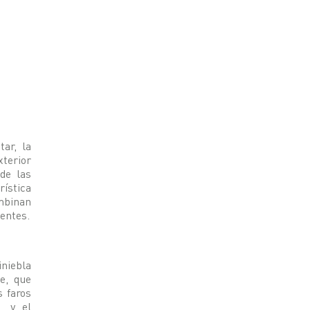
tar, la
xterior
de las
rística
mbinan
tentes.
niebla
se, que
s faros
, y el