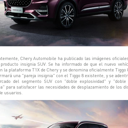
temente, Chery Automobile ha publicado las imágenes oficiale
producto insignia SUV. Se ha informado de que el nuevo vehí
n la plataforma T1X de Chery y se denomina oficialmente Tiggo
rmará una "pareja insignia" con el Tiggo 8 existente, y se adent
rcado del segmento SUV con "doble explosividad" y "doble
ia" para satisfacer las necesidades de desplazamiento de los di
de usuarios.