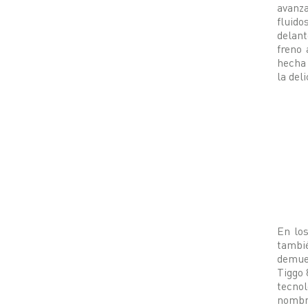
avanz
fluido
delan
freno 
hecha 
la del
En los
tambi
demues
Tiggo 
tecnol
nombre