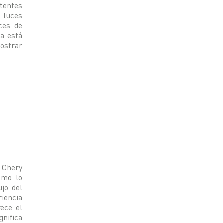
tentes
s luces
ces de
ra está
mostrar
, Chery
omo lo
ujo del
riencia
rece el
gnifica