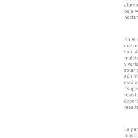
alumbr
baja v
noctur
En el 
que re
son 4
malete
y vari
solar 
aún má
está a
"Supe
resist
depor
resalt
La par
mostr