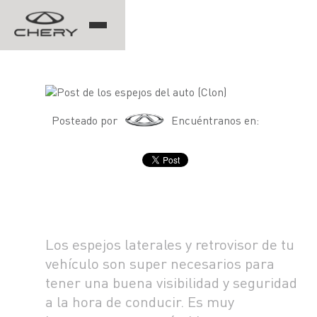
TIGGO
Post de los espejos del
auto (Clon)
Posteado por
Encuéntranos en:
ARRIZO
TIGGO 8 PRO
TIGGO 7 PRO MAX
CHERY EV
TIGGO 4 PRO
TIGGO 2 PRO
ARRIZO 5 PRO MAX
NOTICIAS
Los espejos laterales y retrovisor de tu
EQ7
vehículo son super necesarios para
tener una buena visibilidad y seguridad
CONTACTO
a la hora de conducir. Es muy
NOTICIAS
BLOG