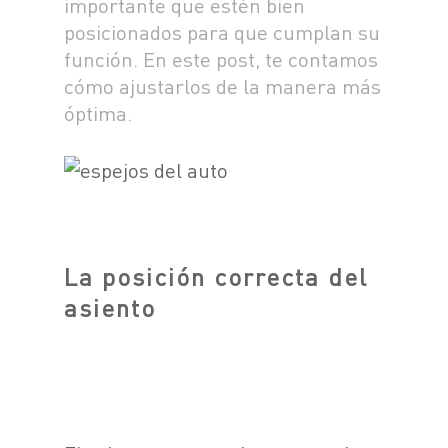
importante que estén bien
posicionados para que cumplan su
SOBRE CHERY
función. En este post, te contamos
CONCESIONARIOS
cómo ajustarlos de la manera más
TEST DRIVE
óptima.
POSVENTA
COTIZADOR
TESTIMONIALES
POSVENTA
La posición correcta del
CAMPAÑA DE
SEGURIDAD
asiento
ASSISTANCE