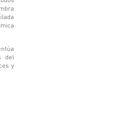
sombra
ilada
ámica
entúa
s del
ces y