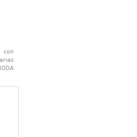
 con
arias
OMODA