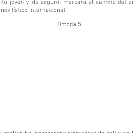
ritu joven y, de seguro, marcará el camino del d
movilístico internacional.
in motion ha incorporado elementos de estilo en 