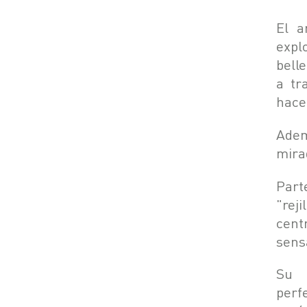
El a
expl
bell
a tr
hace
Adem
mira
Part
"rej
cent
sens
Su 
perf