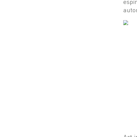
espí
auto
Art 