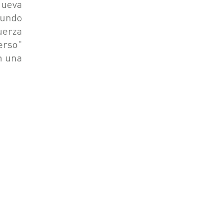
nueva
mundo
uerza
erso"
n una