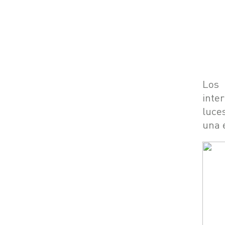
Los
inte
luce
una e