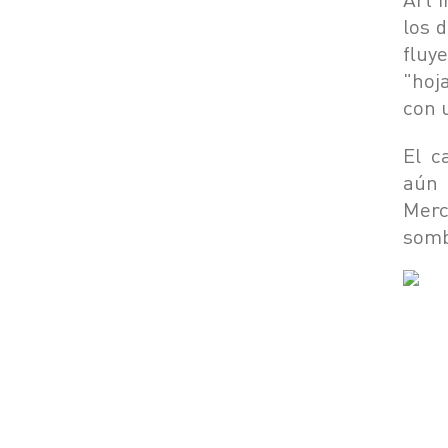
los d
fluy
"hoj
con 
El c
aún 
Merc
somb