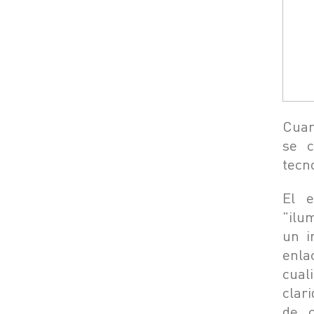
Cuan
se c
tecno
El e
"ilu
un i
enla
cual
clari
de c