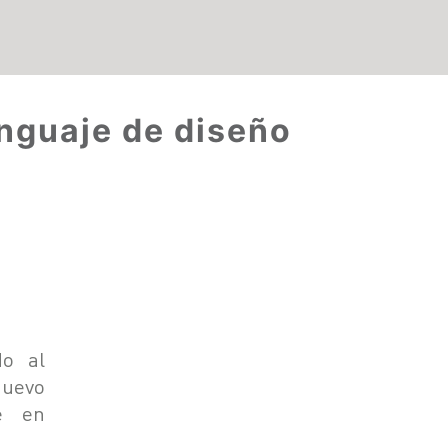
enguaje de diseño
do al
nuevo
te en