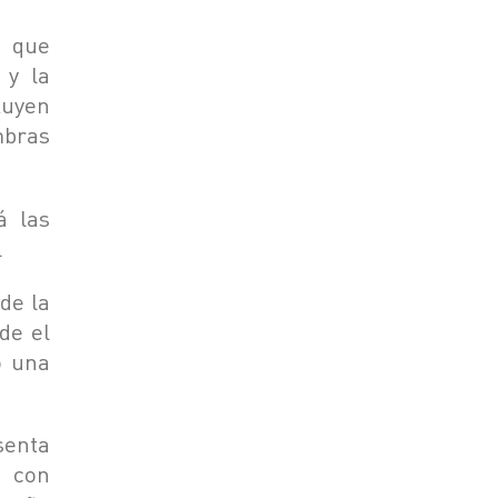
o que
 y la
luyen
mbras
á las
.
de la
de el
o una
enta
s con