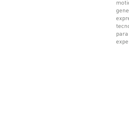
moti
gene
expr
tecn
para
exper