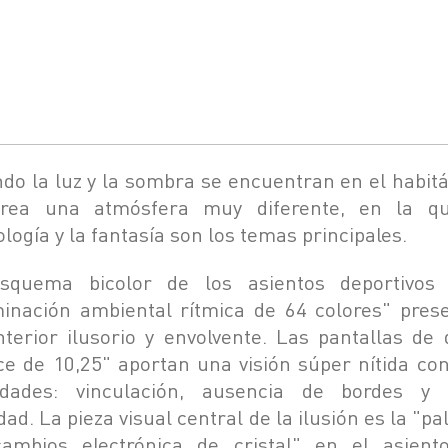
do la luz y la sombra se encuentran en el habitá
rea una atmósfera muy diferente, en la q
logía y la fantasía son los temas principales.
squema bicolor de los asientos deportivos
minación ambiental rítmica de 64 colores" pres
nterior ilusorio y envolvente. Las pantallas de 
ce de 10,25" aportan una visión súper nítida con
idades: vinculación, ausencia de bordes y 
dad. La pieza visual central de la ilusión es la "p
ambios electrónica de cristal" en el asient