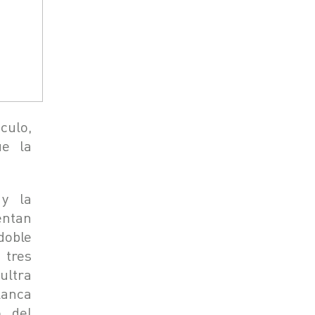
culo,
ue la
 y la
entan
doble
 tres
ultra
alanca
o del