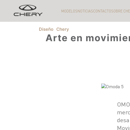
MODELOS
NOTICIAS
CONTACTO
SOBRE CH
Diseño
Chery
Arte en movimien
OMOD
merc
desa
Movi