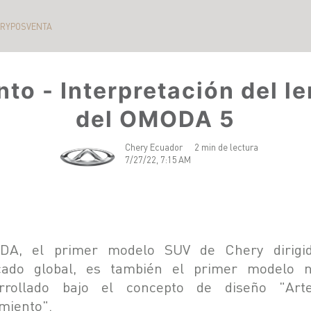
ERY
POSVENTA
to - Interpretación del l
del OMODA 5
Chery Ecuador
2 min de lectura
7/27/22, 7:15 AM
A, el primer modelo SUV de Chery dirigi
ado global, es también el primer modelo 
rrollado bajo el concepto de diseño "Ar
miento".